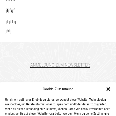
jfjfgf
jfjffg
jhfjf
ANMELDUNG ZUM NEWSLETTER
Cookie-Zustimmung
MARA WAGENFÜHR — — Ernst Meier Strasse 3 — —
04249 Leipzig
Um dir ein optimales Erlebnis zu bieten, verwendet diese Website Technologien
wie Cookies, um Geräteinformationen zu speichern und/oder darauf zuzugreifen.
+49 177 7033417 — —
mara@bittersweetyoga.de
Wenn du diesen Technologien zustimmst, können Daten wie das Surfverhalten oder
eindeutige IDs auf dieser Website verarbeitet werden. Wenn du deine Zustimmung