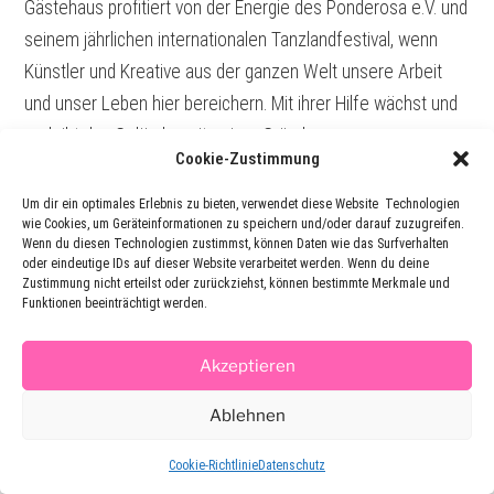
Gästehaus profitiert von der Energie des Ponderosa e.V. und
seinem jährlichen internationalen Tanzlandfestival, wenn
Künstler und Kreative aus der ganzen Welt unsere Arbeit
und unser Leben hier bereichern. Mit ihrer Hilfe wächst und
gedeiht das Gelände seit seiner Gründung.
Cookie-Zustimmung
Um dir ein optimales Erlebnis zu bieten, verwendet diese Website Technologien
wie Cookies, um Geräteinformationen zu speichern und/oder darauf zuzugreifen.
Wenn du diesen Technologien zustimmst, können Daten wie das Surfverhalten
oder eindeutige IDs auf dieser Website verarbeitet werden. Wenn du deine
Zustimmung nicht erteilst oder zurückziehst, können bestimmte Merkmale und
Funktionen beeinträchtigt werden.
Die Verpflegung:
Akzeptieren
Die Küchenchefin Freya und ihr Team kochen mit Herz und
Ablehnen
Leidenschaft – modern und anspruchsvoll kombiniert mit
Cookie-Richtlinie
Datenschutz
kulinarischen Einflüssen aus aller Welt. Ein Gefühl von Urlaub