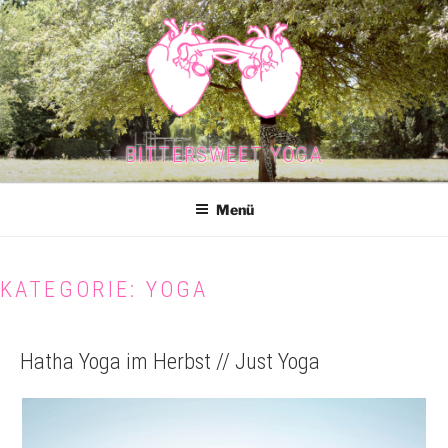
Zum
Inhalt
springen
BITTERSWEET YOGA
Menü
KATEGORIE:
YOGA
Hatha Yoga im Herbst // Just Yoga