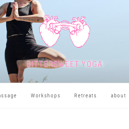
BITTERSWEET YOGA
assage
Workshops
Retreats
about