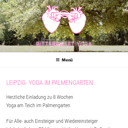
Zum
Inhalt
springen
BITTERSWEET YOGA
Menü
LEIPZIG- YOGA IM PALMENGARTEN
Herzliche Einladung zu 8 Wochen
Yoga am Teich im Palmengarten
Für Alle- auch Einsteiger und Wiedereinsteiger